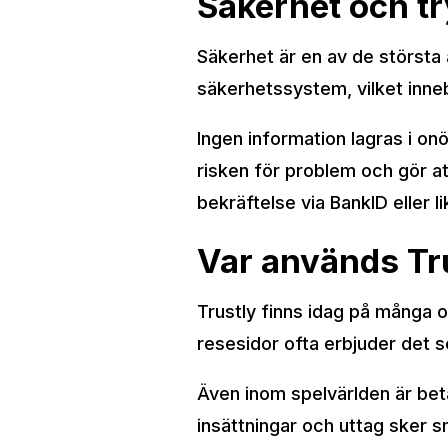
Säkerhet och t
Säkerhet är en av de största 
säkerhetssystem, vilket inneb
Ingen information lagras i on
risken för problem och gör at
bekräftelse via BankID eller l
Var används Tr
Trustly finns idag på många o
resesidor ofta erbjuder det so
Även inom spelvärlden är bet
insättningar och uttag sker s