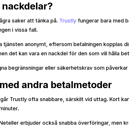
 nackdelar?
några saker att tänka på.
Trustly
fungerar bara med ba
en i vissa fall.
da tjänsten anonymt, eftersom betalningen kopplas dir
men det kan vara en nackdel för den som vill hålla bet
na begränsningar eller säkerhetskrav som påverkar 
t med andra betalmetoder
år Trustly ofta snabbare, särskilt vid uttag. Kort ka
 minuter.
 Neteller erbjuder också snabba överföringar, men k