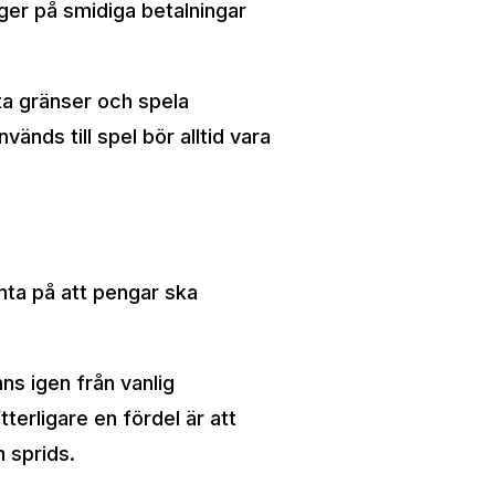
gger på smidiga betalningar
tta gränser och spela
nds till spel bör alltid vara
änta på att pengar ska
ns igen från vanlig
terligare en fördel är att
n sprids.