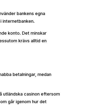
n använder bankens egna
i internetbanken.
ande konto. Det minskar
essutom krävs alltid en
.
snabba betalningar, medan
på utländska casinon eftersom
 som går igenom hur det