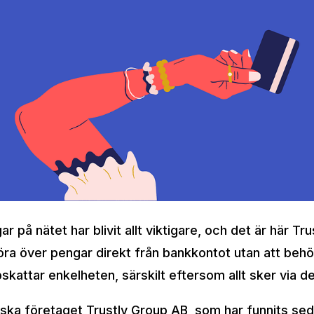
 på nätet har blivit allt viktigare, och det är här Tru
föra över pengar direkt från bankkontot utan att beh
kattar enkelheten, särskilt eftersom allt sker via d
ka företaget Trustly Group AB, som har funnits sedan