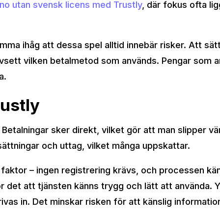
no utan svensk licens med Trustly
, där fokus ofta li
omma ihåg att dessa spel alltid innebär risker. Att sä
vsett vilken betalmetod som används. Pengar som anvä
a.
ustly
 Betalningar sker direkt, vilket gör att man slipper v
sättningar och uttag, vilket många uppskattar.
 faktor – ingen registrering krävs, och processen kän
 det att tjänsten känns trygg och lätt att använda. Yt
vas in. Det minskar risken för att känslig informatio