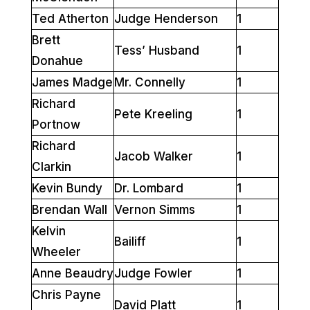
Ted Atherton
Judge Henderson
1
Brett
Tess’ Husband
1
Donahue
James Madge
Mr. Connelly
1
Richard
Pete Kreeling
1
Portnow
Richard
Jacob Walker
1
Clarkin
Kevin Bundy
Dr. Lombard
1
Brendan Wall
Vernon Simms
1
Kelvin
Bailiff
1
Wheeler
Anne Beaudry
Judge Fowler
1
Chris Payne
David Platt
1