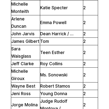
Michelle
Katie Specter
2
Monteith
Arlene
Emma Powell
2
Duncan
John Jarvis
Dean Harrick / …
2
James Gilbert
Tom
2
Sara
Teen Esther
2
Waisglass
Jeff Clarke
Roy Collins
2
Michelle
Ms. Sonowski
2
Giroux
Wayne Best
Robert Stamos
2
Jeni Ross
Young Donna
2
Judge Rudolf
Jorge Molina
2
Montoya / …