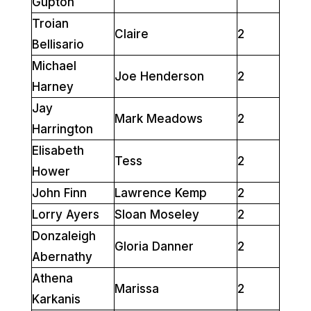
Gupton
Troian
Claire
2
Bellisario
Michael
Joe Henderson
2
Harney
Jay
Mark Meadows
2
Harrington
Elisabeth
Tess
2
Hower
John Finn
Lawrence Kemp
2
Lorry Ayers
Sloan Moseley
2
Donzaleigh
Gloria Danner
2
Abernathy
Athena
Marissa
2
Karkanis