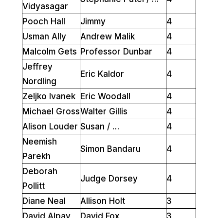
Vidyasagar
Pooch Hall
Jimmy
4
Usman Ally
Andrew Malik
4
Malcolm Gets
Professor Dunbar
4
Jeffrey
Eric Kaldor
4
Nordling
Zeljko Ivanek
Eric Woodall
4
Michael Gross
Walter Gillis
4
Alison Louder
Susan / …
4
Neemish
Simon Bandaru
4
Parekh
Deborah
Judge Dorsey
4
Pollitt
Diane Neal
Allison Holt
3
David Alpay
David Fox
3