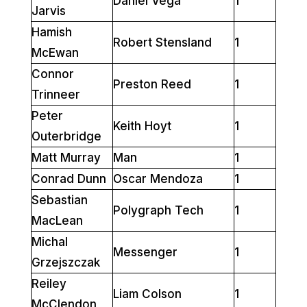
Daniel Vega
1
Jarvis
Hamish
Robert Stensland
1
McEwan
Connor
Preston Reed
1
Trinneer
Peter
Keith Hoyt
1
Outerbridge
Matt Murray
Man
1
Conrad Dunn
Oscar Mendoza
1
Sebastian
Polygraph Tech
1
MacLean
Michal
Messenger
1
Grzejszczak
Reiley
Liam Colson
1
McClendon