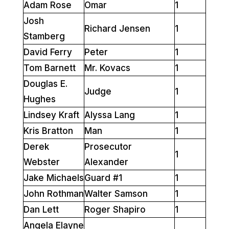
Adam Rose
Omar
1
Josh
Richard Jensen
1
Stamberg
David Ferry
Peter
1
Tom Barnett
Mr. Kovacs
1
Douglas E.
Judge
1
Hughes
Lindsey Kraft
Alyssa Lang
1
Kris Bratton
Man
1
Derek
Prosecutor
1
Webster
Alexander
Jake Michaels
Guard #1
1
John Rothman
Walter Samson
1
Dan Lett
Roger Shapiro
1
Angela Elayne