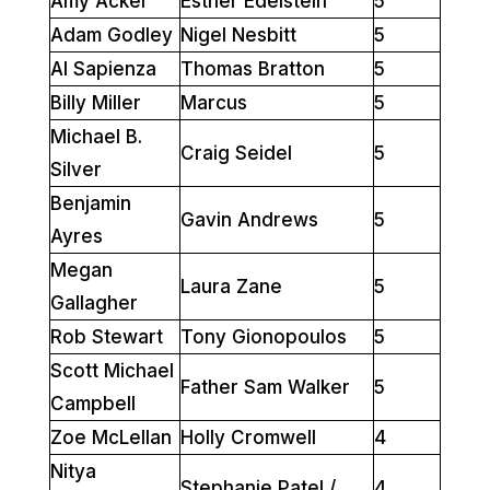
Amy Acker
Esther Edelstein
5
Adam Godley
Nigel Nesbitt
5
Al Sapienza
Thomas Bratton
5
Billy Miller
Marcus
5
Michael B.
Craig Seidel
5
Silver
Benjamin
Gavin Andrews
5
Ayres
Megan
Laura Zane
5
Gallagher
Rob Stewart
Tony Gionopoulos
5
Scott Michael
Father Sam Walker
5
Campbell
Zoe McLellan
Holly Cromwell
4
Nitya
Stephanie Patel / …
4