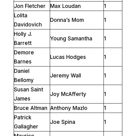
Jon Fletcher
Max Loudan
1
Lolita
Donna’s Mom
1
Davidovich
Holly J.
Young Samantha
1
Barrett
Demore
Lucas Hodges
1
Barnes
Daniel
Jeremy Wall
1
Bellomy
Susan Saint
Joy McAfferty
1
James
Bruce Altman
Anthony Mazlo
1
Patrick
Joe Spina
1
Gallagher
Maurice