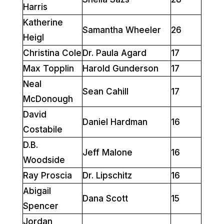
Harris
Katherine
Samantha Wheeler
26
Heigl
Christina Cole
Dr. Paula Agard
17
Max Topplin
Harold Gunderson
17
Neal
Sean Cahill
17
McDonough
David
Daniel Hardman
16
Costabile
D.B.
Jeff Malone
16
Woodside
Ray Proscia
Dr. Lipschitz
16
Abigail
Dana Scott
15
Spencer
Jordan