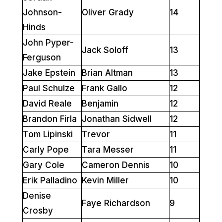
Johnson-
Oliver Grady
14
Hinds
John Pyper-
Jack Soloff
13
Ferguson
Jake Epstein
Brian Altman
13
Paul Schulze
Frank Gallo
12
David Reale
Benjamin
12
Brandon Firla
Jonathan Sidwell
12
Tom Lipinski
Trevor
11
Carly Pope
Tara Messer
11
Gary Cole
Cameron Dennis
10
Erik Palladino
Kevin Miller
10
Denise
Faye Richardson
9
Crosby