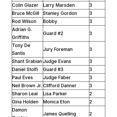
Colin Glazer
Larry Marsden
3
Bruce McGill
Stanley Gordon
3
Rod Wilson
Bobby
3
Adrian G.
Guard #2
3
Griffiths
Tony De
Jury Foreman
3
Santis
Shant Srabian
Judge Evans
3
Daniel Stolfi
Guard #3
3
Paul Eves
Judge Faber
3
Neil Brown Jr.
Clifford Danner
3
Sharon Leal
Lisa Parker
2
Gina Holden
Monica Eton
2
Damon
James Quelling
2