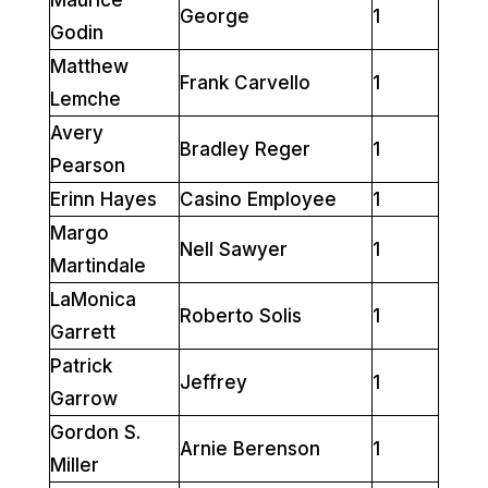
George
1
Godin
Matthew
Frank Carvello
1
Lemche
Avery
Bradley Reger
1
Pearson
Erinn Hayes
Casino Employee
1
Margo
Nell Sawyer
1
Martindale
LaMonica
Roberto Solis
1
Garrett
Patrick
Jeffrey
1
Garrow
Gordon S.
Arnie Berenson
1
Miller