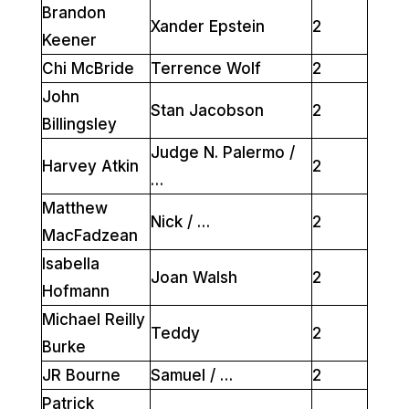
Brandon
Xander Epstein
2
Keener
Chi McBride
Terrence Wolf
2
John
Stan Jacobson
2
Billingsley
Judge N. Palermo /
Harvey Atkin
2
…
Matthew
Nick / …
2
MacFadzean
Isabella
Joan Walsh
2
Hofmann
Michael Reilly
Teddy
2
Burke
JR Bourne
Samuel / …
2
Patrick