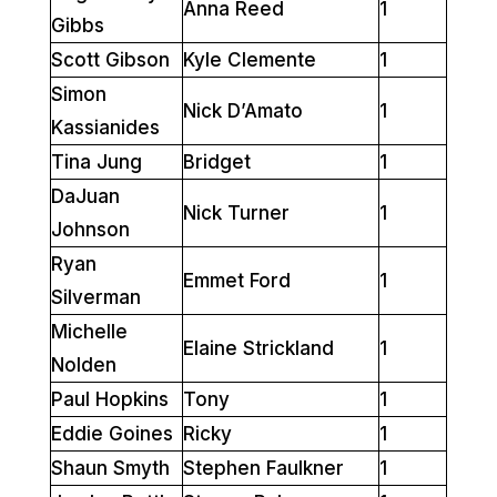
Anna Reed
1
Gibbs
Scott Gibson
Kyle Clemente
1
Simon
Nick D’Amato
1
Kassianides
Tina Jung
Bridget
1
DaJuan
Nick Turner
1
Johnson
Ryan
Emmet Ford
1
Silverman
Michelle
Elaine Strickland
1
Nolden
Paul Hopkins
Tony
1
Eddie Goines
Ricky
1
Shaun Smyth
Stephen Faulkner
1