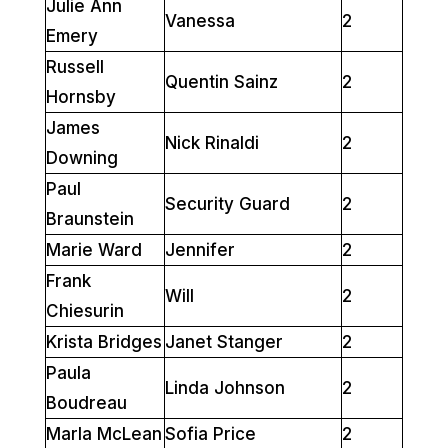
Julie Ann
Vanessa
2
Emery
Russell
Quentin Sainz
2
Hornsby
James
Nick Rinaldi
2
Downing
Paul
Security Guard
2
Braunstein
Marie Ward
Jennifer
2
Frank
Will
2
Chiesurin
Krista Bridges
Janet Stanger
2
Paula
Linda Johnson
2
Boudreau
Marla McLean
Sofia Price
2