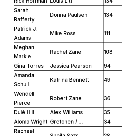
Rick Hoffman
Louis Litt
134
Sarah
Donna Paulsen
134
Rafferty
Patrick J.
Mike Ross
111
Adams
Meghan
Rachel Zane
108
Markle
Gina Torres
Jessica Pearson
94
Amanda
Katrina Bennett
49
Schull
Wendell
Robert Zane
36
Pierce
Dulé Hill
Alex Williams
35
Aloma Wright
Gretchen / …
34
Rachael
Sheila Sazs
28