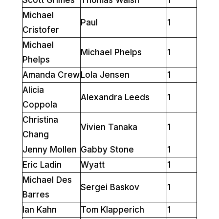
Michael
Paul
1
Cristofer
Michael
Michael Phelps
1
Phelps
Amanda Crew
Lola Jensen
1
Alicia
Alexandra Leeds
1
Coppola
Christina
Vivien Tanaka
1
Chang
Jenny Mollen
Gabby Stone
1
Eric Ladin
Wyatt
1
Michael Des
Sergei Baskov
1
Barres
Ian Kahn
Tom Klapperich
1