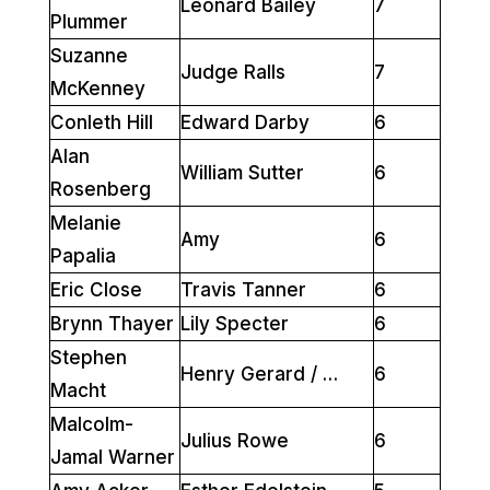
Leonard Bailey
7
Plummer
Suzanne
Judge Ralls
7
McKenney
Conleth Hill
Edward Darby
6
Alan
William Sutter
6
Rosenberg
Melanie
Amy
6
Papalia
Eric Close
Travis Tanner
6
Brynn Thayer
Lily Specter
6
Stephen
Henry Gerard / …
6
Macht
Malcolm-
Julius Rowe
6
Jamal Warner