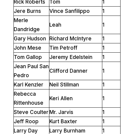
Rick Roberts
Tom
1
Jere Burns
Vince Sanfilippo
1
Merle
Leah
1
Dandridge
Gary Hudson
Richard McIntyre
1
John Mese
Tim Petroff
1
Tom Gallop
Jeremy Edelstein
1
Jean Paul San
Clifford Danner
1
Pedro
Karl Kenzler
Neil Stillman
1
Rebecca
Keri Allen
1
Rittenhouse
Steve Coulter
Mr. Jarvis
1
Jeff Roop
Kurt Baxter
1
Larry Day
Larry Burnham
1