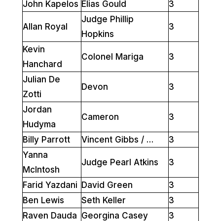
John Kapelos
Elias Gould
3
Judge Phillip
Allan Royal
3
Hopkins
Kevin
Colonel Mariga
3
Hanchard
Julian De
Devon
3
Zotti
Jordan
Cameron
3
Hudyma
Billy Parrott
Vincent Gibbs / …
3
Yanna
Judge Pearl Atkins
3
McIntosh
Farid Yazdani
David Green
3
Ben Lewis
Seth Keller
3
Raven Dauda
Georgina Casey
3