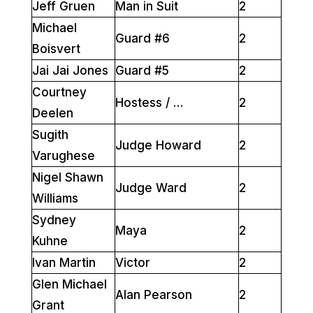
Jeff Gruen
Man in Suit
2
Michael
Guard #6
2
Boisvert
Jai Jai Jones
Guard #5
2
Courtney
Hostess / …
2
Deelen
Sugith
Judge Howard
2
Varughese
Nigel Shawn
Judge Ward
2
Williams
Sydney
Maya
2
Kuhne
Ivan Martin
Victor
2
Glen Michael
Alan Pearson
2
Grant