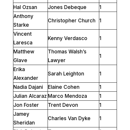
Hal Ozsan
Jones Debeque
1
Anthony
Christopher Church
1
Starke
Vincent
Kenny Verdasco
1
Laresca
Matthew
Thomas Walsh’s
1
Glave
Lawyer
Erika
Sarah Leighton
1
Alexander
Nadia Dajani
Elaine Cohen
1
Julian Alcaraz
Marco Mendoza
1
Jon Foster
Trent Devon
1
Jamey
Charles Van Dyke
1
Sheridan