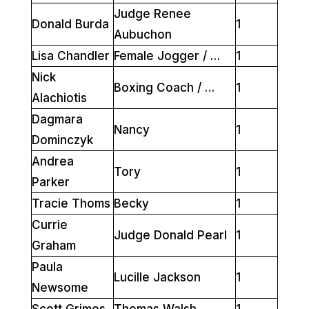
Judge Renee
Donald Burda
1
Aubuchon
Lisa Chandler
Female Jogger / …
1
Nick
Boxing Coach / …
1
Alachiotis
Dagmara
Nancy
1
Dominczyk
Andrea
Tory
1
Parker
Tracie Thoms
Becky
1
Currie
Judge Donald Pearl
1
Graham
Paula
Lucille Jackson
1
Newsome
Scott Grimes
Thomas Walsh
1