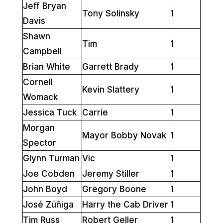
Jeff Bryan
Tony Solinsky
1
Davis
Shawn
Tim
1
Campbell
Brian White
Garrett Brady
1
Cornell
Kevin Slattery
1
Womack
Jessica Tuck
Carrie
1
Morgan
Mayor Bobby Novak
1
Spector
Glynn Turman
Vic
1
Joe Cobden
Jeremy Stiller
1
John Boyd
Gregory Boone
1
José Zúñiga
Harry the Cab Driver
1
Tim Russ
Robert Geller
1