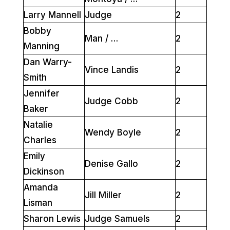
Larry Mannell
Judge
2
Bobby
Man / …
2
Manning
Dan Warry-
Vince Landis
2
Smith
Jennifer
Judge Cobb
2
Baker
Natalie
Wendy Boyle
2
Charles
Emily
Denise Gallo
2
Dickinson
Amanda
Jill Miller
2
Lisman
Sharon Lewis
Judge Samuels
2