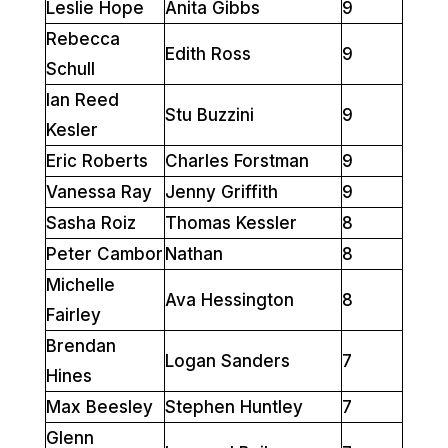
Leslie Hope
Anita Gibbs
9
Rebecca
Edith Ross
9
Schull
Ian Reed
Stu Buzzini
9
Kesler
Eric Roberts
Charles Forstman
9
Vanessa Ray
Jenny Griffith
9
Sasha Roiz
Thomas Kessler
8
Peter Cambor
Nathan
8
Michelle
Ava Hessington
8
Fairley
Brendan
Logan Sanders
7
Hines
Max Beesley
Stephen Huntley
7
Glenn