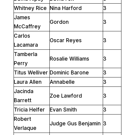
Whitney Rice
Nina Harford
3
James
Gordon
3
McCaffrey
Carlos
Oscar Reyes
3
Lacamara
Tamberla
Rosalie Williams
3
Perry
Titus Welliver
Dominic Barone
3
Laura Allen
Annabelle
3
Jacinda
Zoe Lawford
3
Barrett
Tricia Helfer
Evan Smith
3
Robert
Judge Gus Benjamin
3
Verlaque