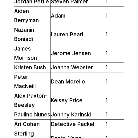
Jordan Pettle
Steven Palmer
1
Aiden
Adam
1
Berryman
Nazanin
Lauren Pearl
1
Boniadi
James
Jerome Jensen
1
Morrison
Kristen Bush
Joanna Webster
1
Peter
Dean Morello
1
MacNeill
Alex Paxton-
Kelsey Price
1
Beesley
Paulino Nunes
Johnny Karinski
1
Ari Cohen
Detective Packel
1
Sterling