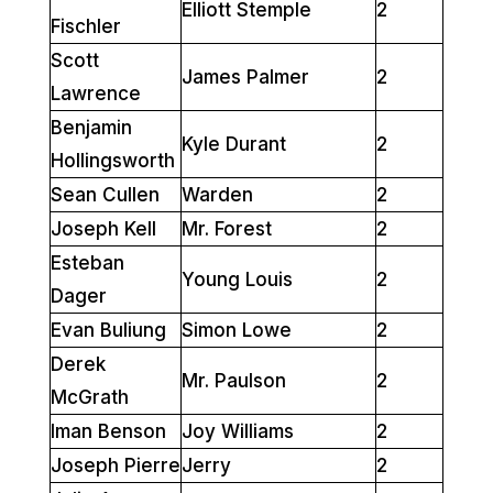
Elliott Stemple
2
Fischler
Scott
James Palmer
2
Lawrence
Benjamin
Kyle Durant
2
Hollingsworth
Sean Cullen
Warden
2
Joseph Kell
Mr. Forest
2
Esteban
Young Louis
2
Dager
Evan Buliung
Simon Lowe
2
Derek
Mr. Paulson
2
McGrath
Iman Benson
Joy Williams
2
Joseph Pierre
Jerry
2