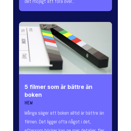
det möjligt att föra över...
5 filmer som är bättre än
boken
HEM
Många säger att boken alltid är bättre än
filmen. Det ligger ofta något i det,
eftersom böcker kan ge mer detaljer, fler