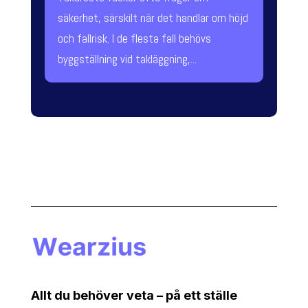
säkerhet, särskilt när det handlar om höjd
och fallrisk. I de flesta fall behövs
byggställning vid takläggning,...
Allt du behöver veta – på ett ställe