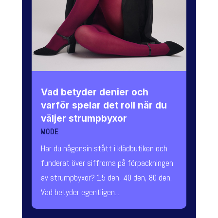
Vad betyder denier och
varför spelar det roll när du
väljer strumpbyxor
MODE
Har du någonsin stått i klädbutiken och
funderat över siffrorna på förpackningen
av strumpbyxor? 15 den, 40 den, 80 den.
Vad betyder egentligen...