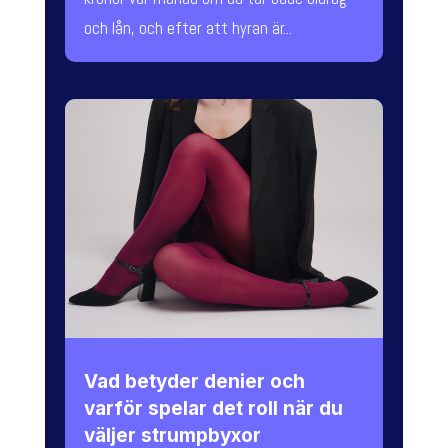
och lån, och efter att hyran är...
Vad betyder denier och
varför spelar det roll när du
väljer strumpbyxor