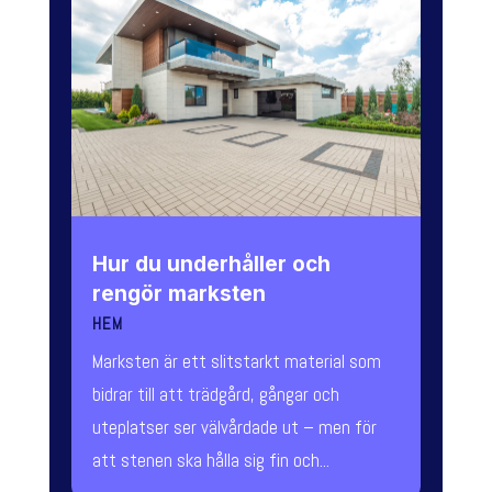
Hur du underhåller och
rengör marksten
HEM
Marksten är ett slitstarkt material som
bidrar till att trädgård, gångar och
uteplatser ser välvårdade ut – men för
att stenen ska hålla sig fin och...