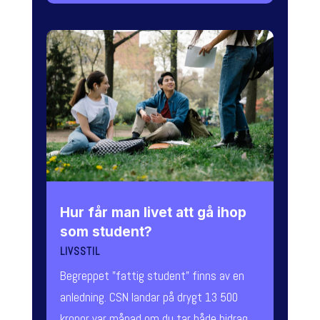
Hur får man livet att gå ihop
som student?
LIVSSTIL
Begreppet "fattig student" finns av en
anledning. CSN landar på drygt 13 500
kronor var månad om du tar både bidrag