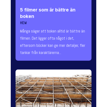
5 filmer som är bättre än
boken
HEM
Många säger att boken alltid är bättre än
filmen. Det ligger ofta något i det,
eftersom böcker kan ge mer detaljer, fler
tankar från karaktärerna...