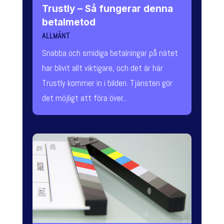
Trustly – Så fungerar denna
betalmetod
ALLMÄNT
Snabba och smidiga betalningar på nätet
har blivit allt viktigare, och det är här
Trustly kommer in i bilden. Tjänsten gör
det möjligt att föra över...