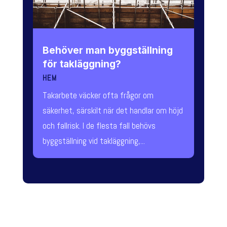
Behöver man byggställning
för takläggning?
HEM
Takarbete väcker ofta frågor om
säkerhet, särskilt när det handlar om höjd
och fallrisk. I de flesta fall behövs
byggställning vid takläggning,...