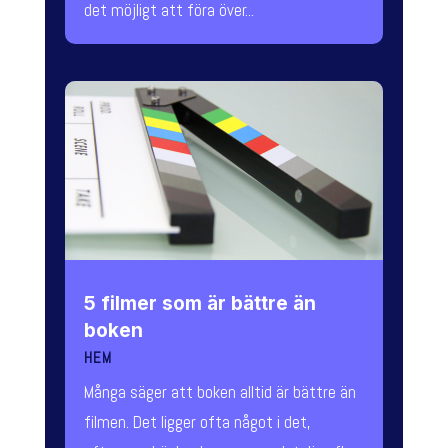
det möjligt att föra över...
5 filmer som är bättre än
boken
HEM
Många säger att boken alltid är bättre än
filmen. Det ligger ofta något i det,