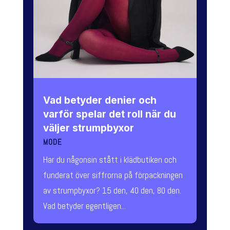
Vad betyder denier och
varför spelar det roll när du
väljer strumpbyxor
MODE
Har du någonsin stått i klädbutiken och
funderat över siffrorna på förpackningen
av strumpbyxor? 15 den, 40 den, 80 den.
Vad betyder egentligen...